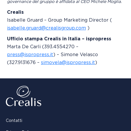
governance del gruppo è affidata al CEO Michele Moglia.
Crealis
Isabelle Gruard – Group Marketing Director (
isabelle.gruard@crealisgroup.com
)
Ufficio stampa Crealis in Italia – ispropress
Marta De Carli (393.4554270 –
press@ispropress.it
) – Simone Velasco
(327.9131676 –
simovela@ispropress.it
)
Contatti