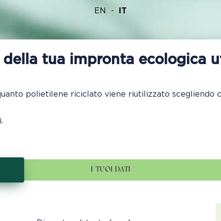
EN
IT
e della tua impronta ecologica 
anto polietilene riciclato viene riutilizzato scegliendo 
.
I TUOI DATI