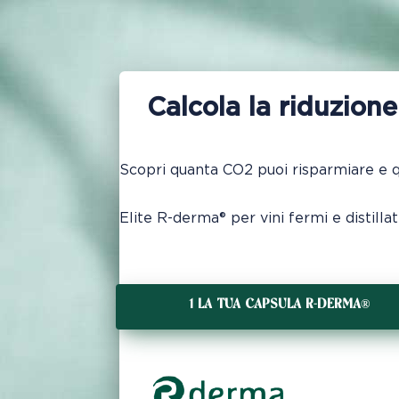
Calcola la riduzion
Scopri quanta CO2 puoi risparmiare e qu
Elite R-derma® per vini fermi e distillati
1 LA TUA CAPSULA R-DERMA®