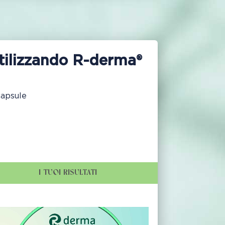
utilizzando R-derma®
capsule
I TUOI RISULTATI