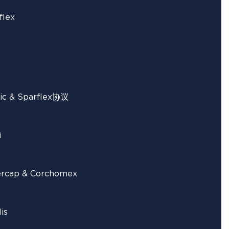
lex
tic & Sparflex协议
i
cap & Corchomex
is