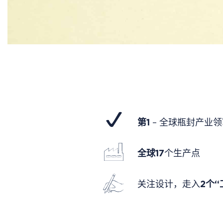
第1
– 全球瓶封产业
全球17
个生产点
关注设计，走入
2个“