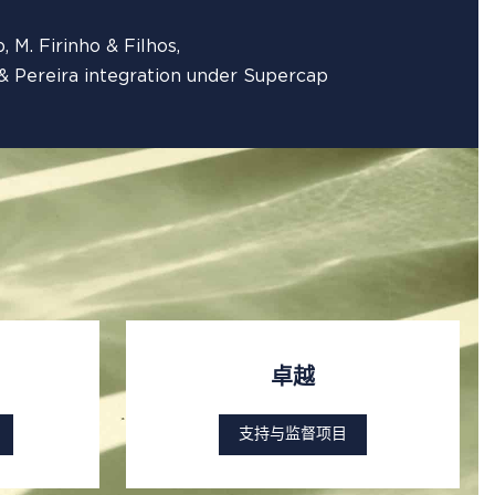
 M. Firinho & Filhos,
 & Pereira​ integration under Supercap
卓越
支持与监督项目