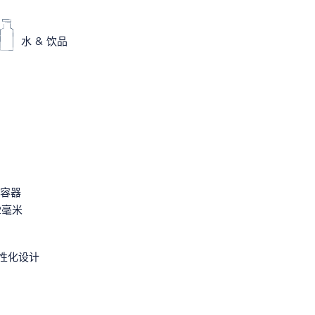
水 & 饮品
容器
2毫米
个性化设计