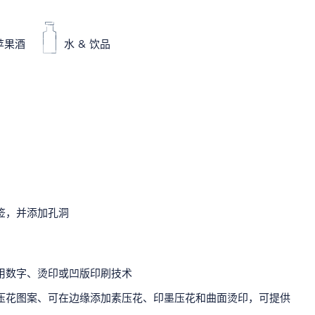
苹果酒
水 & 饮品
签，并添加孔洞
用数字、烫印或凹版印刷技术
压花图案、可在边缘添加素压花、印墨压花和曲面烫印，可提供