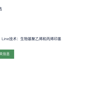
选
reen Line技术：生物基聚乙烯和丙烯印墨
多相关信息