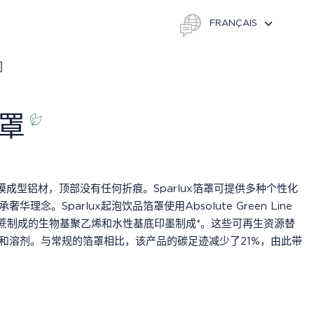
们
箔罩
铸模成型铝材，顶部没有任何折痕。Sparlux箔罩可提供多种个性化
念。Sparlux起泡饮品箔罩使用Absolute Green Line
了由甘蔗制成的生物基聚乙烯和水性基底印墨制成*。这些可再生资源替
和溶剂。与常规的箔罩相比，该产品的碳足迹减少了21%，由此带