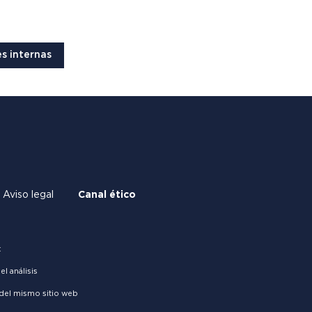
s internas
Aviso legal
Canal ético
:
l análisis
 del mismo sitio web