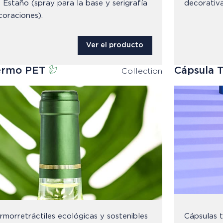
 Estaño (spray para la base y serigrafía
decorativa
coraciones).
Ver el producto
ermo PET
Cápsula 
Collection
rmorretráctiles ecológicas y sostenibles
Cápsulas t