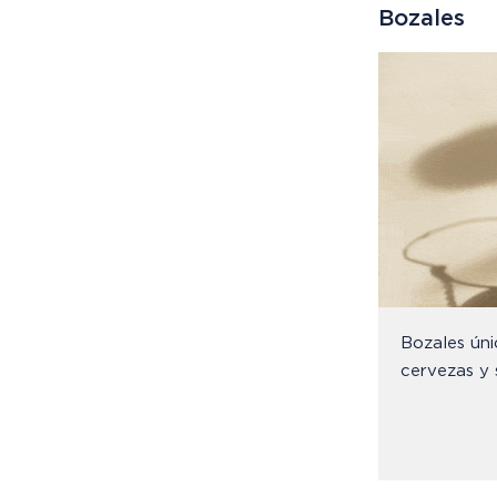
Bozales
Bozales ún
cervezas y s