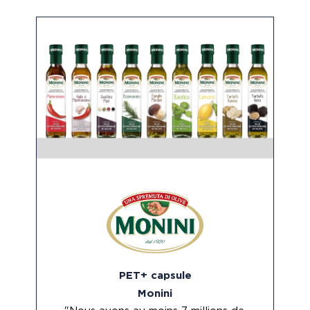
PET+ capsule
Monini